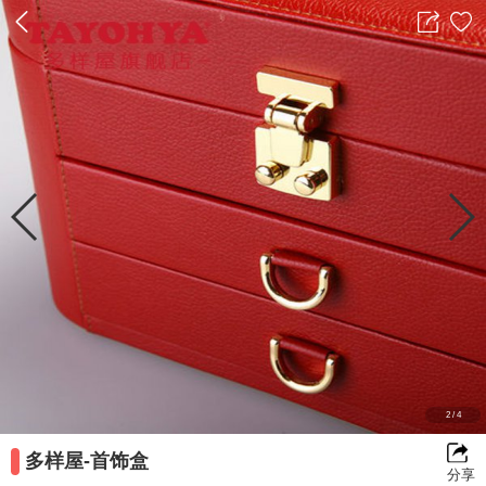
返
分
收
回
享
藏
前
一
2
/
4
多样屋-首饰盒
分享