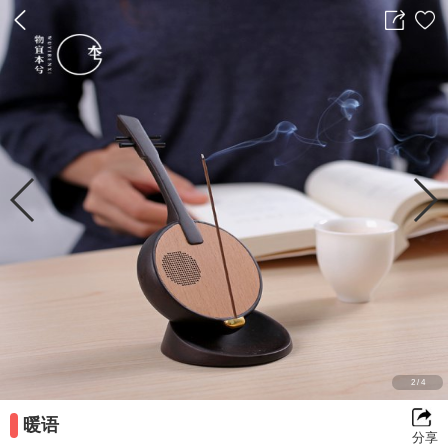
返
分
收
回
享
藏
前
一
2
/
4
暖语
分享