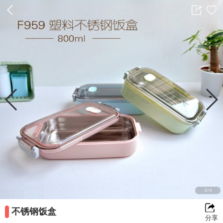
返
分
收
回
享
藏
前
一
2
/
4
不锈钢饭盒
分享